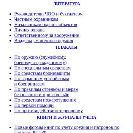
ЛИТЕРАТУРА
Руководителю ЧОО и бухгалтеру
Частным охранникам
Начальникам охраны объектов
Личная охрана
Ответственному за вооружение
Владельцам личного оружия
ПЛАКАТЫ
По оружию (служебному,
боевому и гражданскому)
По специальным средствам
По средствам бронезащиты
По взрывным устройствам
и боеприпасам
По правилам стрельбы и мерам
безопасности при стрельбе
По средствам пожаротушения
По первой помощи
По противодействию терроризму
КНИГИ И ЖУРНАЛЫ УЧЕТА
Новые формы книг по учету оружия и патронов по
Приказу РГ 239