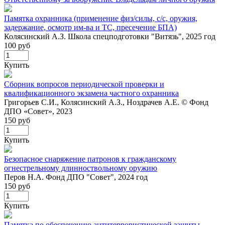
Памятка охранника (применение физ/силы, с/с, оружия,
задержание, осмотр им-ва и ТС, пресечение БПА)
Колясинский А.З. Школа спецподготовки "Витязь", 2025 год
100 руб
Купить
Сборник вопросов периодической проверки и
квалификационного экзамена частного охранника
Григорьев С.И., Колясинский А.З., Ноздрачев А.Е. © Фонд
ДПО «Совет», 2023
150 руб
Купить
Безопасное снаряжение патронов к гражданскому
огнестрельному длинноствольному оружию
Перов Н.А. Фонд ДПО "Совет", 2024 год
150 руб
Купить
Памятка по обеспечению антитеррористической защиты