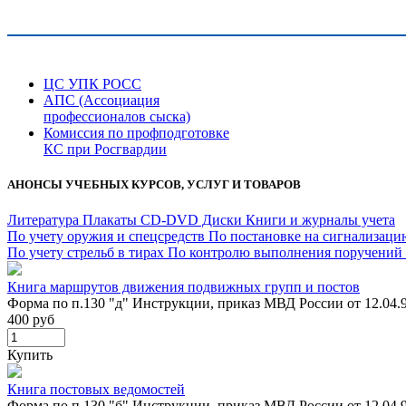
ЦС УПК РОСС
АПС (Ассоциация
профессионалов сыска)
Комиссия по профподготовке
КС при Росгвардии
АНОНСЫ УЧЕБНЫХ КУРСОВ, УСЛУГ И ТОВАРОВ
Литература
Плакаты
CD-DVD Диски
Книги и журналы учета
По учету оружия и спецсредств
По постановке на сигнализац
По учету стрельб в тирах
По контролю выполнения поручений
Книга маршрутов движения подвижных групп и постов
Форма по п.130 "д" Инструкции, приказ МВД России от 12.04.99
400 руб
Купить
Книга постовых ведомостей
Форма по п.130 "б" Инструкции, приказ МВД России от 12.04.99