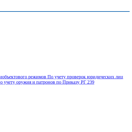
риобъектового режимов
По учету проверок юридических лиц
 учету оружия и патронов по Приказу РГ 239