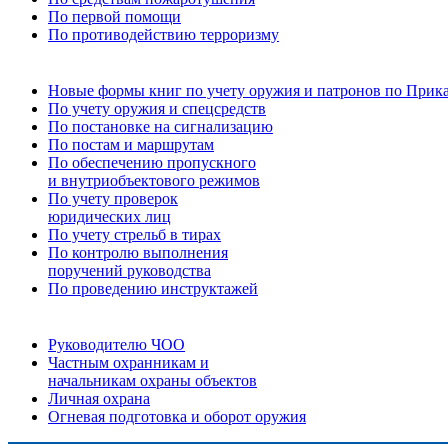
По первой помощи
По противодействию терроризму
Новые формы книг по учету оружия и патронов по Прика
По учету оружия и спецсредств
По постановке на сигнализацию
По постам и маршрутам
По обеспечению пропускного
и внутриобъектового режимов
По учету проверок
юридических лиц
По учету стрельб в тирах
По контролю выполнения
поручений руководства
По проведению инструктажей
Руководителю ЧОО
Частным охранникам и
начальникам охраны объектов
Личная охрана
Огневая подготовка и оборот оружия