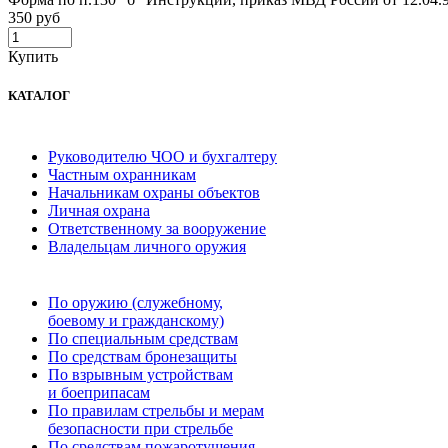
350 руб
Купить
КАТАЛОГ
Руководителю ЧОО и бухгалтеру
Частным охранникам
Начальникам охраны объектов
Личная охрана
Ответственному за вооружение
Владельцам личного оружия
По оружию (служебному,
боевому и гражданскому)
По специальным средствам
По средствам бронезащиты
По взрывным устройствам
и боеприпасам
По правилам стрельбы и мерам
безопасности при стрельбе
По средствам пожаротушения