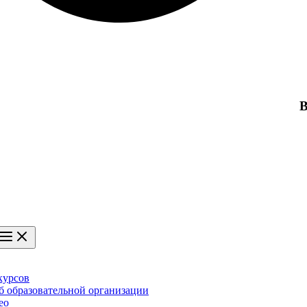
В
курсов
б образовательной организации
ео