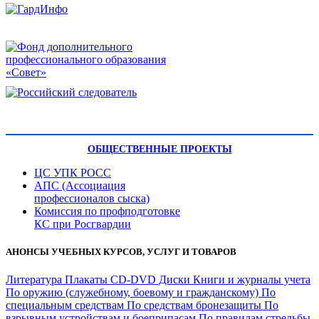
ОБЩЕСТВЕННЫЕ ПРОЕКТЫ
ЦС УПК РОСС
АПС (Ассоциация
профессионалов сыска)
Комиссия по профподготовке
КС при Росгвардии
АНОНСЫ УЧЕБНЫХ КУРСОВ, УСЛУГ И ТОВАРОВ
Литература
Плакаты
CD-DVD Диски
Книги и журналы учета
По оружию (служебному, боевому и гражданскому)
По
специальным средствам
По средствам бронезащиты
По
взрывным устройствам и боеприпасам
По правилам стрельбы