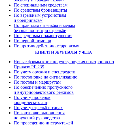
По специальным средствам
По средствам бронезащиты
По взрывным устройствам
и боеприпасам
По правилам стрельбы и мерам
безопасности при стрельбе
По средствам пожаротушения
По первой помощи
По противодействию терроризму
КНИГИ И ЖУРНАЛЫ УЧЕТА
Новые формы книг по учету оружия и патронов по
Приказу РГ 239
По учету оружия и спецсредств
По постановке на сигнализацию
По постам и маршрутам
По обеспечению пропускного
и внутриобъектового режимов
По учету проверок
юридических лиц
По учету стрельб в тирах
По контролю выполнения
поручений руководства
По проведению инструктажей