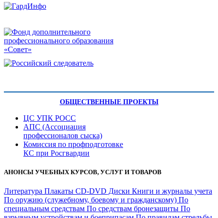
ОБЩЕСТВЕННЫЕ ПРОЕКТЫ
ЦС УПК РОСС
АПС (Ассоциация
профессионалов сыска)
Комиссия по профподготовке
КС при Росгвардии
АНОНСЫ УЧЕБНЫХ КУРСОВ, УСЛУГ И ТОВАРОВ
Литература
Плакаты
CD-DVD Диски
Книги и журналы учета
По оружию (служебному, боевому и гражданскому)
По
специальным средствам
По средствам бронезащиты
По
взрывным устройствам и боеприпасам
По правилам стрельбы