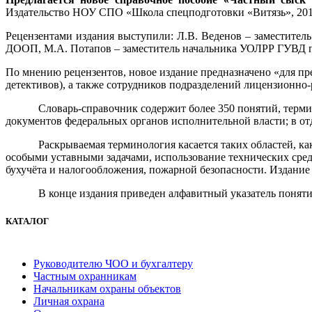
Издательство НОУ СПО «Школа спецподготовки «Витязь», 2010 
Рецензентами издания выступили: Л.В. Веденов – заместите
ДООП, М.А. Потапов – заместитель начальника УОЛРР ГУВД п
По мнению рецензентов, новое издание предназначено «для пр
детективов), а также сотрудников подразделений лицензионно
Словарь-справочник содержит более 350 понятий, терм
документов федеральных органов исполнительной власти; в о
Раскрываемая терминология касается таких областей, к
особыми уставными задачами, использование технических сре
бухучёта и налогообложения, пожарной безопасности. Издание
В конце издания приведен алфавитный указатель поняти
КАТАЛОГ
Руководителю ЧОО и бухгалтеру
Частным охранникам
Начальникам охраны объектов
Личная охрана