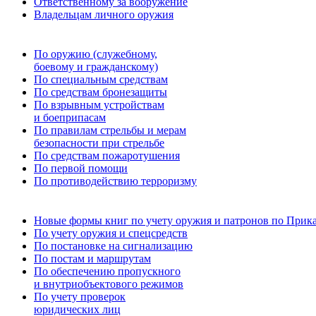
Ответственному за вооружение
Владельцам личного оружия
По оружию (служебному,
боевому и гражданскому)
По специальным средствам
По средствам бронезащиты
По взрывным устройствам
и боеприпасам
По правилам стрельбы и мерам
безопасности при стрельбе
По средствам пожаротушения
По первой помощи
По противодействию терроризму
Новые формы книг по учету оружия и патронов по Прика
По учету оружия и спецсредств
По постановке на сигнализацию
По постам и маршрутам
По обеспечению пропускного
и внутриобъектового режимов
По учету проверок
юридических лиц