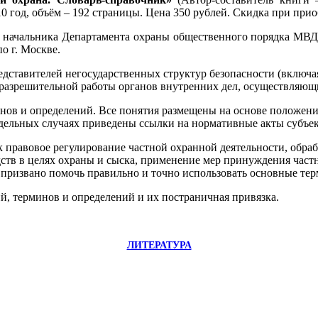
год, объём – 192 страницы. Цена 350 рублей. Скидка при приоб
ль начальника Департамента охраны общественного порядка МВД
о г. Москве.
едставителей негосударственных структур безопасности (включ
-разрешительной работы органов внутренних дел, осуществляющ
инов и определений. Все понятия размещены на основе положен
тдельных случаях приведены ссылки на нормативные акты субъе
ак правовое регулирование частной охранной деятельности, обра
дств в целях охраны и сыска, применение мер принуждения час
 призвано помочь правильно и точно использовать основные тер
й, терминов и определений и их постраничная привязка.
ЛИТЕРАТУРА