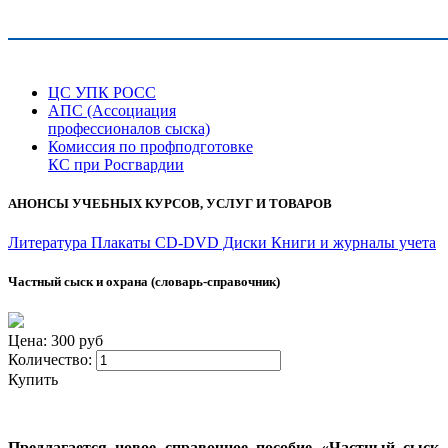
ЦС УПК РОСС
АПС (Ассоциация
профессионалов сыска)
Комиссия по профподготовке
КС при Росгвардии
АНОНСЫ УЧЕБНЫХ КУРСОВ, УСЛУГ И ТОВАРОВ
Литература
Плакаты
CD-DVD Диски
Книги и журналы учета
Частный сыск и охрана (словарь-справочник)
Цена: 300 руб
Количество:
Купить
Предлагается новое справочное пособие «Частный сыск 