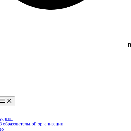
В
курсов
б образовательной организации
ео