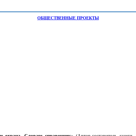
ОБЩЕСТВЕННЫЕ ПРОЕКТЫ
и охрана. Словарь-справочник»
(Автор-составитель книги –