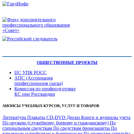
ОБЩЕСТВЕННЫЕ ПРОЕКТЫ
ЦС УПК РОСС
АПС (Ассоциация
профессионалов сыска)
Комиссия по профподготовке
КС при Росгвардии
АНОНСЫ УЧЕБНЫХ КУРСОВ, УСЛУГ И ТОВАРОВ
Литература
Плакаты
CD-DVD Диски
Книги и журналы учета
По оружию (служебному, боевому и гражданскому)
По
специальным средствам
По средствам бронезащиты
По
взрывным устройствам и боеприпасам
По правилам стрельбы