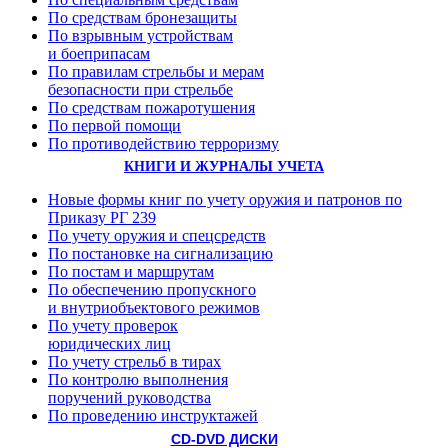
По средствам бронезащиты
По взрывным устройствам
и боеприпасам
По правилам стрельбы и мерам
безопасности при стрельбе
По средствам пожаротушения
По первой помощи
По противодействию терроризму
КНИГИ И ЖУРНАЛЫ УЧЕТА
Новые формы книг по учету оружия и патронов по
Приказу РГ 239
По учету оружия и спецсредств
По постановке на сигнализацию
По постам и маршрутам
По обеспечению пропускного
и внутриобъектового режимов
По учету проверок
юридических лиц
По учету стрельб в тирах
По контролю выполнения
поручений руководства
По проведению инструктажей
CD-DVD ДИСКИ